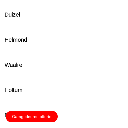
Duizel
Helmond
Waalre
Holtum
Doenrade
Garagedeuren offerte